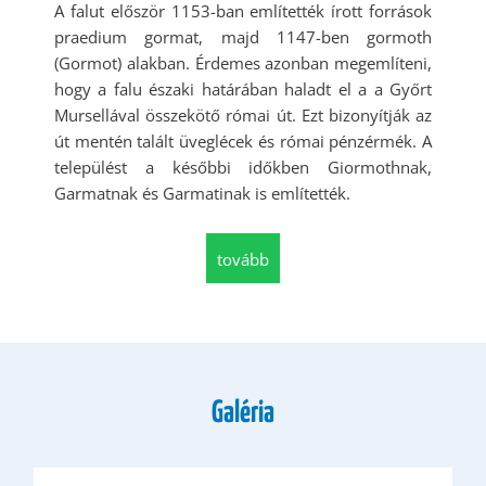
A falut először 1153-ban említették írott források
praedium gormat, majd 1147-ben gormoth
(Gormot) alakban. Érdemes azonban megemlíteni,
hogy a falu északi határában haladt el a a Győrt
Mursellával összekötő római út. Ezt bizonyítják az
út mentén talált üveglécek és római pénzérmék. A
települést a későbbi időkben Giormothnak,
Garmatnak és Garmatinak is említették.
tovább
Galéria