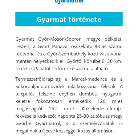
Gyarmat története
Gyarmat Győr-Moson-Sopron megye délkeleti
részén, a Győrt Pápával összekötő 83-as számú
főútvonal és a Győr-Szombathely közti vasútvonal
mentén helyezkedik el. Győrtől körülbelül 30 km-
re délre, Pápától 15 km-re északra található.
Természetföldrajzilag a Marcal-medence és a
Sokoróaljai-dombvidék találkozásánál fekszik. A
település felszíne enyhén dombos, nyugatról
keletre fokozatosan emelkedik 120 m-es
magasságról 162 m-re. Közlekedésföldrajzi
fekvése is kedvező: naponta 25-30 autóbusz megy
Győrbe Gyarmatról, s a személyvonatok is
megállnak a Gecse községgel közös állomáson.