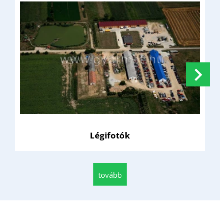
Légifotók
tovább