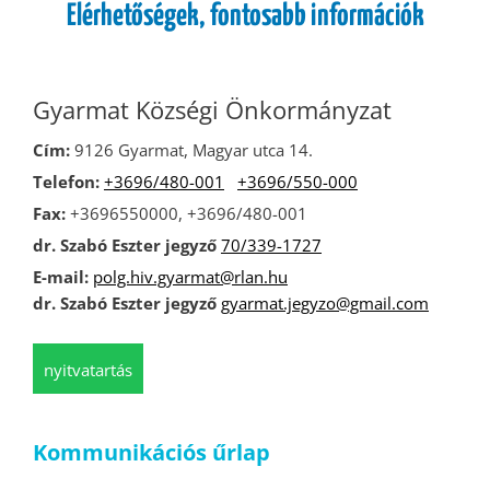
Elérhetőségek, fontosabb információk
Gyarmat Községi Önkormányzat
Cím:
9126 Gyarmat, Magyar utca 14.
Telefon:
+3696/480-001
+3696/550-000
Fax:
+3696550000, +3696/480-001
dr. Szabó Eszter jegyző
70/339-1727
E-mail:
polg.hiv.gyarmat@rlan.hu
dr. Szabó Eszter jegyző
gyarmat.jegyzo@gmail.com
nyitvatartás
Kommunikációs űrlap