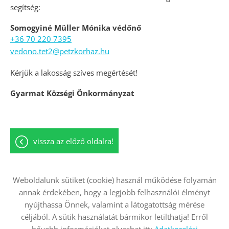
segítség:
Somogyiné Müller Mónika védőnő
+36 70 220 7395
vedono.tet2@petzkorhaz.hu
Kérjük a lakosság szíves megértését!
Gyarmat Községi Önkormányzat
vissza az előző oldalra!
Weboldalunk sütiket (cookie) használ működése folyamán
annak érdekében, hogy a legjobb felhasználói élményt
Oldal információk
Adatkezelési tájékoztató
nyújthassa Önnek, valamint a látogatottság mérése
Impresszum
Sütik kezelése
céljából. A sütik használatát bármikor letilthatja! Erről