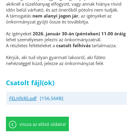
akiknél a tüzelőanyag elfogyott, vagy annak hiánya rövid
időn belül várható, és azt önerőből pótolni nem tudják.
A támogatás
nem alanyi jogon jár
, az igényeket az
önkormányzat gyűjti össze és továbbítja.
Az igényeket
2026. január 30-án (pénteken) 11.00 óráig
lehet személyesen jelezni az önkormányzatnál.
A részletes feltételeket a
csatolt felhívás
tartalmazza.
Kérjük, aki tud olyan gyarmati lakosról, aki fűtési
nehézséggel küzd, jelezze az önkormányzat felé.
Csatolt fájl(ok)
FELHÍVÁS.pdf
[156,56KB]
vissza az előző oldalra!