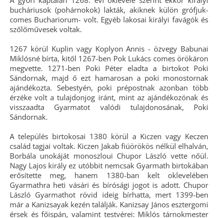
A győri káptalan 1268. évi oklevele szerint ekkor királyi
bucháriusok (pohárnokok) lakták, akiknek külön grófjuk-
comes Buchariorum- volt. Egyéb lakosai királyi favágók és
szőlőművesek voltak.
1267 körül Kuplin vagy Koplyon Annis - özvegy Babunai
Miklósné bírta, kitől 1267-ben Pok Lukács comes örökáron
megvette. 1271-ben Poki Péter eladta a birtokot Poki
Sándornak, majd ő ezt hamarosan a poki monostornak
ajándékozta. Sebestyén, poki prépostnak azonban több
érzéke volt a tulajdonjog iránt, mint az ajándékozónak és
visszaadta Gyarmatot valódi tulajdonosának, Poki
Sándornak.
A település birtokosai 1380 körül a Kiczen vagy Keczen
család tagjai voltak. Kiczen Jakab fiúörökös nélkül elhalván,
Borbála unokáját monoszloui Chupor László vette nőül.
Nagy Lajos király ez utóbbit nemcsak Gyarmath birtokában
erősítette meg, hanem 1380-ban kelt oklevelében
Gyarmathra heti vásári és bírósági jogot is adott. Chupor
László Gyarmathot rövid ideig bírhatta, mert 1399-ben
már a Kanizsayak kezén találják. Kanizsay János esztergomi
érsek és főispán, valamint testvérei: Miklós tárnokmester