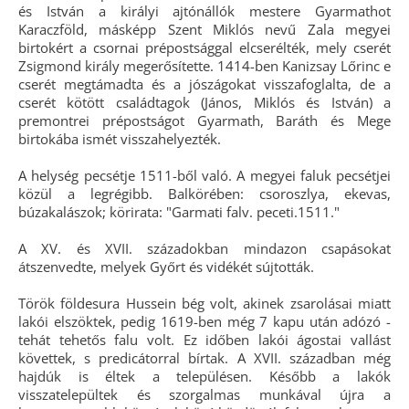
és István a királyi ajtónállók mestere Gyarmathot
Karaczföld, másképp Szent Miklós nevű Zala megyei
birtokért a csornai prépostsággal elcserélték, mely cserét
Zsigmond király megerősítette. 1414-ben Kanizsay Lőrinc e
cserét megtámadta és a jószágokat visszafoglalta, de a
cserét kötött családtagok (János, Miklós és István) a
premontrei prépostságot Gyarmath, Baráth és Mege
birtokába ismét visszahelyezték.
A helység pecsétje 1511-ből való. A megyei faluk pecsétjei
közül a legrégibb. Balkörében: csoroszlya, ekevas,
búzakalászok; körirata: "Garmati falv. peceti.1511."
A XV. és XVII. századokban mindazon csapásokat
átszenvedte, melyek Győrt és vidékét sújtották.
Török földesura Hussein bég volt, akinek zsarolásai miatt
lakói elszöktek, pedig 1619-ben még 7 kapu után adózó -
tehát tehetős falu volt. Ez időben lakói ágostai vallást
követtek, s predicátorral bírtak. A XVII. században még
hajdúk is éltek a településen. Később a lakók
visszatelepültek és szorgalmas munkával újra a