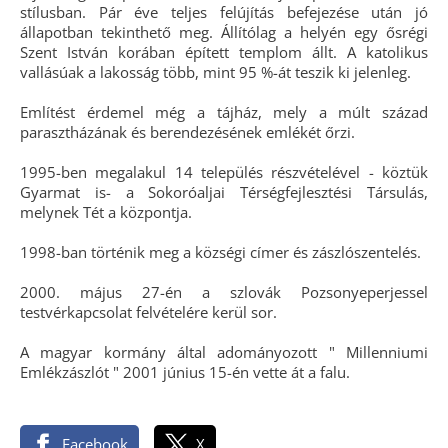
stílusban. Pár éve teljes felújítás befejezése után jó
állapotban tekinthető meg. Állítólag a helyén egy ősrégi
Szent István korában épített templom állt. A katolikus
vallásúak a lakosság több, mint 95 %-át teszik ki jelenleg.
Említést érdemel még a tájház, mely a múlt század
parasztházának és berendezésének emlékét őrzi.
1995-ben megalakul 14 település részvételével - köztük
Gyarmat is- a Sokoróaljai Térségfejlesztési Társulás,
melynek Tét a központja.
1998-ban történik meg a községi címer és zászlószentelés.
2000. május 27-én a szlovák Pozsonyeperjessel
testvérkapcsolat felvételére kerül sor.
A magyar kormány által adományozott " Millenniumi
Emlékzászlót " 2001 június 15-én vette át a falu.
Facebook
X