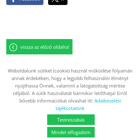
vissza az előző oldalra!
Weboldalunk sütiket (cookie) használ működése folyamán
annak érdekében, hogy a legjobb felhasználói élményt
Oldal információk
Adatkezelési tájékoztató
nyújthassa Önnek, valamint a látogatottság mérése
Impresszum
Sütik kezelése
céljából. A sütik használatát bármikor letilthatja! Erről
bővebb információkat olvashat itt:
Adatkezelési
Akadálymentesítési nyilatkozat
tájékoztatónk
© 2026 - Minden jog fenntartva
Testreszabás
Mindet elfogadom
KERESÉS AZ OLDAL TARTALMÁBAN