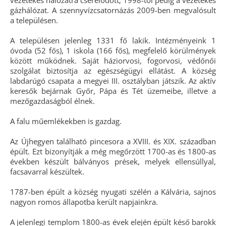
vezetékes hálózatra cserélődött; 1998-tól pedig a vezetékes
gázhálózat. A szennyvízcsatornázás 2009-ben megvalósult
a településen.
A településen jelenleg 1331 fő lakik. Intézményeink 1
óvoda (52 fős), 1 iskola (166 fős), megfelelő körülmények
között működnek. Saját háziorvosi, fogorvosi, védőnői
szolgálat biztosítja az egészségügyi ellátást. A község
labdarúgó csapata a megyei III. osztályban játszik. Az aktív
keresők bejárnak Győr, Pápa és Tét üzemeibe, illetve a
mezőgazdaságból élnek.
A falu műemlékekben is gazdag.
Az Újhegyen található pincesora a XVIII. és XIX. században
épült. Ezt bizonyítják a még megőrzött 1700-as és 1800-as
években készült bálványos prések, melyek ellensúllyal,
facsavarral készültek.
1787-ben épült a község nyugati szélén a Kálvária, sajnos
nagyon romos állapotba került napjainkra.
A jelenlegi templom 1800-as évek elején épült késő barokk