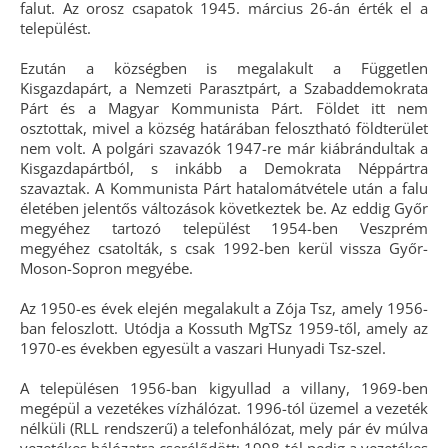
falut. Az orosz csapatok 1945. március 26-án érték el a
települést.
Ezután a községben is megalakult a Független
Kisgazdapárt, a Nemzeti Parasztpárt, a Szabaddemokrata
Párt és a Magyar Kommunista Párt. Földet itt nem
osztottak, mivel a község határában felosztható földterület
nem volt. A polgári szavazók 1947-re már kiábrándultak a
Kisgazdapártból, s inkább a Demokrata Néppártra
szavaztak. A Kommunista Párt hatalomátvétele után a falu
életében jelentős változások következtek be. Az eddig Győr
megyéhez tartozó települést 1954-ben Veszprém
megyéhez csatolták, s csak 1992-ben kerül vissza Győr-
Moson-Sopron megyébe.
Az 1950-es évek elején megalakult a Zója Tsz, amely 1956-
ban feloszlott. Utódja a Kossuth MgTSz 1959-től, amely az
1970-es években egyesült a vaszari Hunyadi Tsz-szel.
A településen 1956-ban kigyullad a villany, 1969-ben
megépül a vezetékes vízhálózat. 1996-tól üzemel a vezeték
nélküli (RLL rendszerű) a telefonhálózat, mely pár év múlva