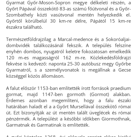
Gyarmat Győr-Moson-Sopron megye délkeleti részén, a
Győrt Pápával összekötő 83-as számú főútvonal és a Győr-
Szombathely közti vasútvonal mentén helyezkedik el.
Győrtől körülbelül 30 km-re délre, Pápától 15 km-re
északra található.
Természetföldrajzilag a Marcal-medence és a Sokoróaljai-
dombvidék találkozásánál fekszik. A település felszíne
enyhén dombos, nyugatról keletre fokozatosan emelkedik
120 m-es magasságról 162 m-re. Közlekedésföldrajzi
fekvése is kedvező: naponta 25-30 autóbusz megy Győrbe
Gyarmatról, s a személyvonatok is megállnak a Gecse
községgel közös állomáson.
A falut először 1153-ban említették írott források praedium
gormat, majd 1147-ben gormoth (Gormot) alakban.
Érdemes azonban megemlíteni, hogy a falu északi
határában haladt el a a Győrt Mursellával összekötő római
út. Ezt bizonyítják az út mentén talált üveglécek és római
pénzérmék. A települést a későbbi időkben Giormothnak,
Garmatnak és Garmatinak is említették.