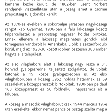
kamarai kézbe került, de 1802-ben Szent Norbert
rendjének visszaállítása után a jószág ismét a csornai
prépostság tulajdonába került.
Az 1870-es években a sokoróaljai járásban nagyközségi
rangot kap Gyarmat. 1906-ban a falu lakossága között
felparcellázták a prépostság négyezer holdas birtokát.
Ennek ellenére a lakosság megélhetési gondok elől
tömegesen vándorolt ki Amerikába. Előbb a századforduló
körül, majd az 1920-30 között időben összesen 380 ember
hagyta el a települést.
Az első világháború alatt a lakosság nagy része a 31.
honvéd gyalogezrednél teljesített szolgálatot, de voltak
katonák a 19. közös gyalogezredben is. Az első
világháborúban a község 3952 holdas határának az 59
százalékát a középparasztok birtokolták. 1930-ban például
168 középparaszt és 50 földnélküli napszámos élt a
faluban.
A község a második világháborút csak 1944 március 19.-e
után érzékelte, ekkor német páncélos osztag szállta meg a