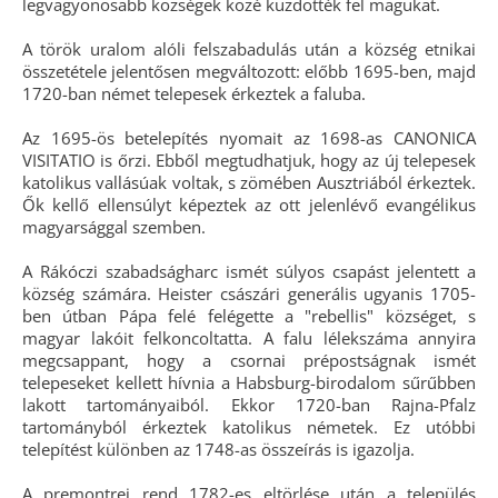
legvagyonosabb községek közé küzdötték fel magukat.
A török uralom alóli felszabadulás után a község etnikai
összetétele jelentősen megváltozott: előbb 1695-ben, majd
1720-ban német telepesek érkeztek a faluba.
Az 1695-ös betelepítés nyomait az 1698-as CANONICA
VISITATIO is őrzi. Ebből megtudhatjuk, hogy az új telepesek
katolikus vallásúak voltak, s zömében Ausztriából érkeztek.
Ők kellő ellensúlyt képeztek az ott jelenlévő evangélikus
magyarsággal szemben.
A Rákóczi szabadságharc ismét súlyos csapást jelentett a
község számára. Heister császári generális ugyanis 1705-
ben útban Pápa felé felégette a "rebellis" községet, s
magyar lakóit felkoncoltatta. A falu lélekszáma annyira
megcsappant, hogy a csornai prépostságnak ismét
telepeseket kellett hívnia a Habsburg-birodalom sűrűbben
lakott tartományaiból. Ekkor 1720-ban Rajna-Pfalz
tartományból érkeztek katolikus németek. Ez utóbbi
telepítést különben az 1748-as összeírás is igazolja.
A premontrei rend 1782-es eltörlése után a település