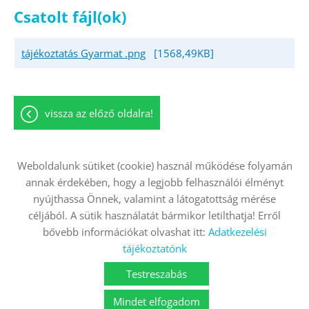
Csatolt fájl(ok)
tájékoztatás Gyarmat .png
[1568,49KB]
vissza az előző oldalra!
Weboldalunk sütiket (cookie) használ működése folyamán
annak érdekében, hogy a legjobb felhasználói élményt
Oldal információk
Adatkezelési tájékoztató
nyújthassa Önnek, valamint a látogatottság mérése
Impresszum
Sütik kezelése
céljából. A sütik használatát bármikor letilthatja! Erről
bővebb információkat olvashat itt:
Adatkezelési
Akadálymentesítési nyilatkozat
tájékoztatónk
© 2026 - Minden jog fenntartva
Testreszabás
Mindet elfogadom