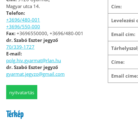
Magyar utca 14.
Cím:
Telefon:
+3696/480-001
Levelezési 
+3696/550-000
Fax:
+3696550000, +3696/480-001
Email cím:
dr. Szabó Eszter jegyző
70/339-1727
Tárhelyszol
E-mail:
polg.hiv.gyarmat@rlan.hu
Címe:
dr. Szabó Eszter jegyző
gyarmat.jegyzo@gmail.com
Email címe:
nyitvatartás
Térkép