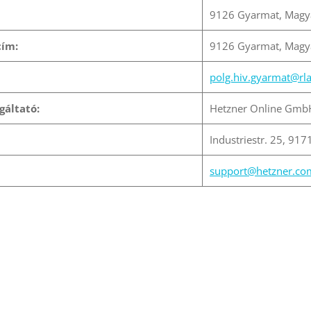
9126 Gyarmat, Magya
cím:
9126 Gyarmat, Magya
polg.hiv.gyarmat@rl
gáltató:
Hetzner Online Gmb
Industriestr. 25, 9
support@hetzner.co