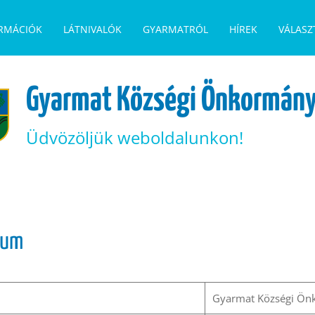
ORMÁCIÓK
LÁTNIVALÓK
GYARMATRÓL
HÍREK
VÁLASZ
Gyarmat Községi Önkormány
Üdvözöljük weboldalunkon!
zum
Gyarmat Községi Ön