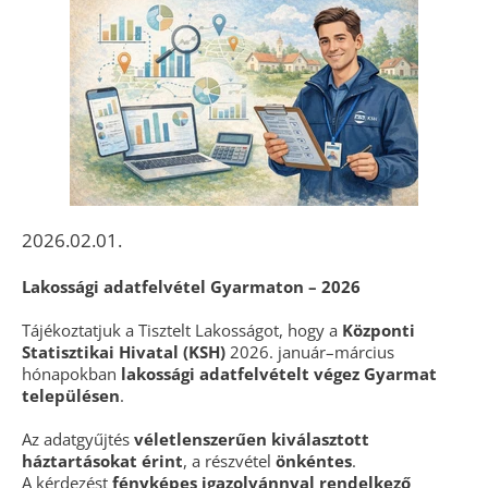
2026.02.01.
Lakossági adatfelvétel Gyarmaton – 2026
Tájékoztatjuk a Tisztelt Lakosságot, hogy a
Központi
Statisztikai Hivatal (KSH)
2026. január–március
hónapokban
lakossági adatfelvételt végez Gyarmat
településen
.
Az adatgyűjtés
véletlenszerűen kiválasztott
háztartásokat érint
, a részvétel
önkéntes
.
A kérdezést
fényképes igazolvánnyal rendelkező