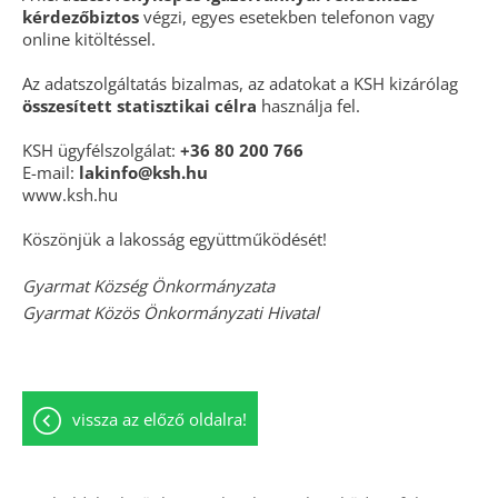
kérdezőbiztos
végzi, egyes esetekben telefonon vagy
online kitöltéssel.
Az adatszolgáltatás bizalmas, az adatokat a KSH kizárólag
összesített statisztikai célra
használja fel.
KSH ügyfélszolgálat:
+36 80 200 766
E-mail:
lakinfo@ksh.hu
www.ksh.hu
Köszönjük a lakosság együttműködését!
Gyarmat Község Önkormányzata
Gyarmat Közös Önkormányzati Hivatal
vissza az előző oldalra!