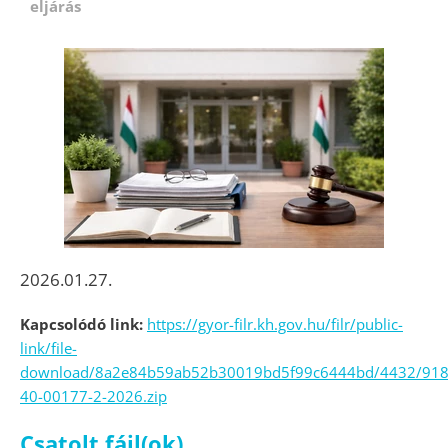
eljárás
2026.01.27.
Kapcsolódó link:
https://gyor-filr.kh.gov.hu/filr/public-
link/file-
download/8a2e84b59ab52b30019bd5f99c6444bd/4432/91
40-00177-2-2026.zip
Csatolt fájl(ok)