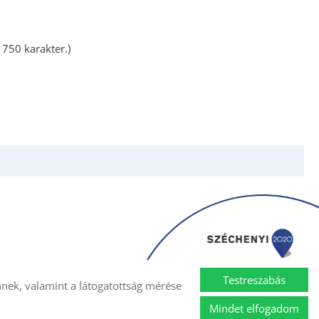
 750 karakter.)
Testreszabás
nek, valamint a látogatottság mérése
Akadálymentesítési nyilatkozat
Mindet elfogadom