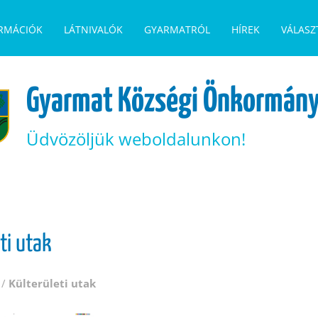
ORMÁCIÓK
LÁTNIVALÓK
GYARMATRÓL
HÍREK
VÁLASZ
Gyarmat Községi Önkormány
Üdvözöljük weboldalunkon!
ti utak
/
Külterületi utak