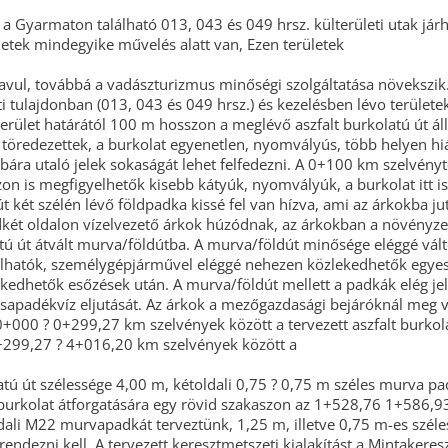
a a Gyarmaton található 013, 043 és 049 hrsz. külterületi utak já
ületek mindegyike művelés alatt van, Ezen területek
avul, továbbá a vadászturizmus minőségi szolgáltatása növekszik.
tulajdonban (013, 043 és 049 hrsz.) és kezelésben lévo területeke
terület határától 100 m hosszon a meglévő aszfalt burkolatú út á
 töredezettek, a burkolat egyenetlen, nyomvályús, több helyen hi
bára utaló jelek sokaságát lehet felfedezni. A 0+100 km szelvénytő
on is megfigyelhetők kisebb kátyúk, nyomvályúk, a burkolat itt is
út két szélén lévő földpadka kissé fel van hízva, ami az árkokba ju
két oldalon vízelvezető árkok húzódnak, az árkokban a növényzet,
tú út átvált murva/földútba. A murva/földút minősége eléggé vált
lálhatók, személygépjárművel eléggé nehezen közlekedhetők egye
kedhetők esőzések után. A murva/földút mellett a padkák elég jel
sapadékvíz eljutását. Az árkok a mezőgazdasági bejáróknál meg va
+000 ? 0+299,27 km szelvények között a tervezett aszfalt burkola
+299,27 ? 4+016,20 km szelvények között a
ú út szélessége 4,00 m, kétoldali 0,75 ? 0,75 m széles murva pad
 burkolat átforgatására egy rövid szakaszon az 1+528,76 1+586,93
ali M22 murvapadkát terveztünk, 1,25 m, illetve 0,75 m-es széles
s rendezni kell. A tervezett keresztmetszeti kialakítást a Mintaker