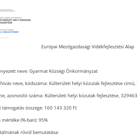
Európai Mezőgazdasági Vidékfejlesztési Alap
ényezett neve: Gyarmat Községi Önkormányzat
elhívás neve, kódszáma: Külterületi helyi közutak fejlesztése cím
íme, azonosító száma: Külterületi helyi közutak fejlesztése, 3294
tt támogatás összege: 160 143 320 Ft
s mértéke (%-ban): 95%
artalmának rövid bemutatása: