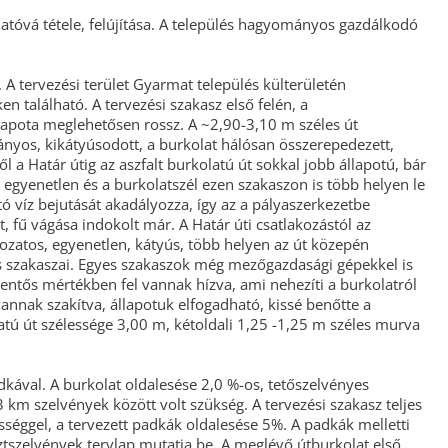
rhatóvá tétele, felújítása. A település hagyományos gazdálkodó
TELEPÜLÉSRENDEZÉSI
TERV
 A tervezési terület Gyarmat település külterületén
n található. A tervezési szakasz első felén, a
llapota meglehetősen rossz. A ~2,90-3,10 m széles út
ányos, kikátyúsodott, a burkolat hálósan összerepedezett,
l a Határ útig az aszfalt burkolatú út sokkal jobb állapotú, bár
 egyenetlen és a burkolatszél ezen szakaszon is több helyen le
tó víz bejutását akadályozza, így az a pályaszerkezetbe
 fű vágása indokolt már. A Határ úti csatlakozástól az
ozatos, egyenetlen, kátyús, több helyen az út közepén
s szakaszai. Egyes szakaszok még mezőgazdasági gépekkel is
entős mértékben fel vannak hízva, ami nehezíti a burkolatról
nnak szakítva, állapotuk elfogadható, kissé benőtte a
tú út szélessége 3,00 m, kétoldali 1,25 -1,25 m széles murva
kával. A burkolat oldalesése 2,0 %-os, tetőszelvényes
 km szelvények között volt szükség. A tervezési szakasz teljes
séggel, a tervezett padkák oldalesése 5%. A padkák melletti
esztszelvények tervlap mutatja be. A meglévő útburkolat első