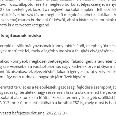
vül rossz állapotú, ezért a meglévő burkolat teljes cseréjét irán
 km szelvények között a meglévő burkolat alapként felhasználható
rősítésével hosszú távon megfelelő megoldást lehet kialakítani. 
zelvény) murva burkolatú út készül, ahol a kivitelezési munkák m
ető ki a tervezett rétegrend.
 felújításának indoka
zereplők szállítmányozásának könnyebbítéséből, telephelyükre és
ények merültek fel, mely a legfobb indoka a felújítás elvégzésének.
ttrakció könnyebb megközelíthetőségéből fakadó igén: a területen
g szervezésében a vadászturizmus nagy kedvnek örvend Gyarmaton,
vánt út/útszakasz vízelvezetésből fakadó igények: az út vízelvezetés
 amit így nem tudnak a nagyobb járművek kigyúrni.
l érintett terület és a település(ek) gazdasági fejlődése szempontjá
azdasági területek nagy része ezen hrsz-ú utak mellett helyezkedi
solatot alakítunk ki a főúttal. Ezzel a termény és egyéb szállítási
A 013. hrsz út mellett található a korábbi TSZ is, mely most is has
ervezett befejezési dátuma: 2022.12.31.