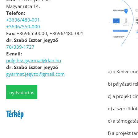
Magyar utca 14.
Telefon:
+3696/480-001
+3696/550-000
Fax:
+3696550000, +3696/480-001
dr. Szabó Eszter jegyző
70/339-1727
E-mail:
polg.hiv.gyarmat@rlan.hu
dr. Szabó Eszter jegyző
a) a Kedvezm
gyarmat.jegyzo@gmail.com
b) pályázati f
nyitvatartás
c) a projekt c
d) a szerződö
Térkép
e) a támogatá
f) a projekt t