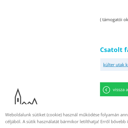
( támogatói ok
Csatolt f
külter utak 
vissza a
Weboldalunk sütiket (cookie) használ működése folyamán anna
© 2026 - Minden jog fenntartva
Oldal információ
céljából. A sütik használatát bármikor letilthatja! Erről bővebb