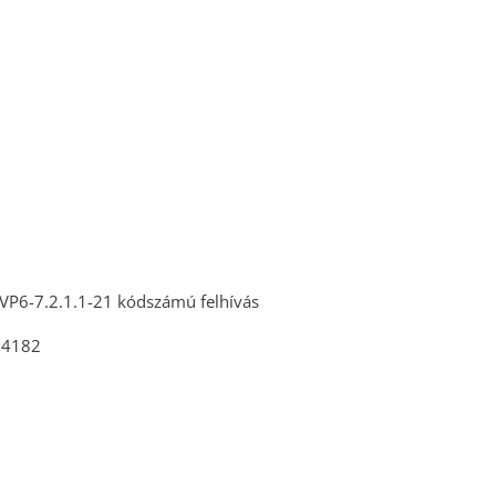
NYILVÁNTARTÁSOK
KÉPVISELŐ-TESTÜLET
TELEPÜLÉS ARCULATI
KÉZIKÖNYV
LETÖLTÉSEK
ű, VP6-7.2.1.1-21 kódszámú felhívás
634182
KÖZÖS HIVATAL
RENDELETEK