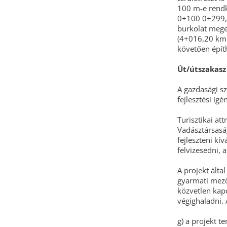
100 m-e rendkí
0+100 0+299,27
burkolat mege
(4+016,20 km s
követően építh
Út/útszakasz
A gazdasági s
fejlesztési ig
Turisztikai a
Vadásztársasá
fejleszteni kí
felvizesedni,
A projekt álta
gyarmati mezőg
közvetlen kapc
végighaladni. 
g) a projekt t