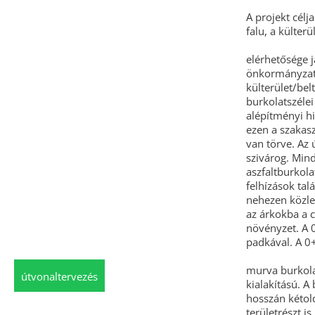
A projekt célj
falu, a külter
elérhetősége j
önkormányzati 
külterület/bel
burkolatszélei
alépítményi hi
ezen a szakasz
van törve. Az 
szivárog. Mind
aszfaltburkola
felhízások ta
nehezen közle
az árkokba a c
növényzet. A 0
padkával. A 0
murva burkolat
útvonaltervezés
kialakítású. A
hosszán kétold
területrészt i