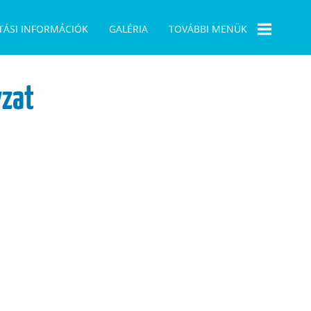
TÁSI INFORMÁCIÓK
GALÉRIA
TOVÁBBI MENÜK
BÜSZKESÉGPONT
zat
1956
PÁLYÁZATAINK
ELÜGY
ÖNKORMÁNYZATI
VÁLASZTÁS 2019