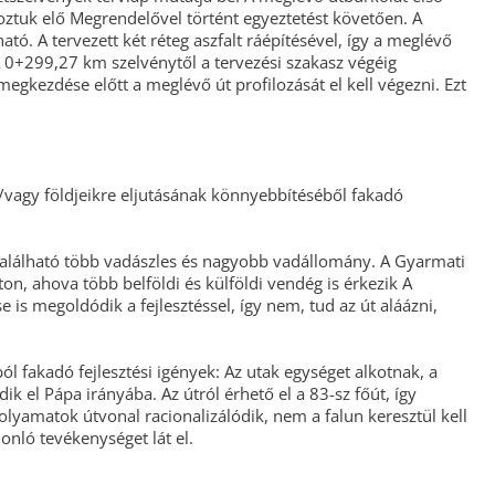
yoztuk elő Megrendelővel történt egyeztetést követően. A
. A tervezett két réteg aszfalt ráépítésével, így a meglévő
A 0+299,27 km szelvénytől a tervezési szakasz végéig
egkezdése előtt a meglévő út profilozását el kell végezni. Ezt
/vagy földjeikre eljutásának könnyebbítéséből fakadó
 található több vadászles és nagyobb vadállomány. A Gyarmati
 ahova több belföldi és külföldi vendég is érkezik A
e is megoldódik a fejlesztéssel, így nem, tud az út aláázni,
ból fakadó fejlesztési igények: Az utak egységet alkotnak, a
k el Pápa irányába. Az útról érhető el a 83-sz főút, így
 folyamatok útvonal racionalizálódik, nem a falun keresztül kell
ionló tevékenységet lát el.