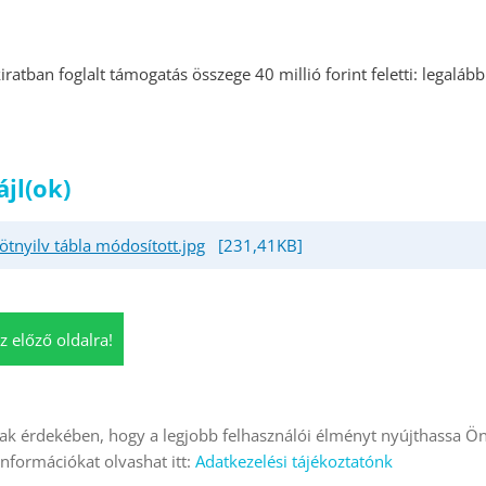
iratban foglalt támogatás összege 40 millió forint feletti: legalább
ájl(ok)
kötnyilv tábla módosított.jpg
[231,41KB]
z előző oldalra!
k érdekében, hogy a legjobb felhasználói élményt nyújthassa Ön
k
Adatkezelési tájékoztató
Impresszum
Sütik kezelése
 információkat olvashat itt:
Adatkezelési tájékoztatónk