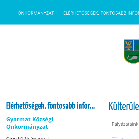
UGRÁS A TARTALOMHOZ
ÖNKORMÁNYZAT
ELÉRHETŐSÉGEK, FONTOSABB INF
Elérhetőségek, fontosabb információk
Külterüle
Gyarmat Községi
Pályázataink
Önkormányzat
Cím:
9126 Gyarmat,