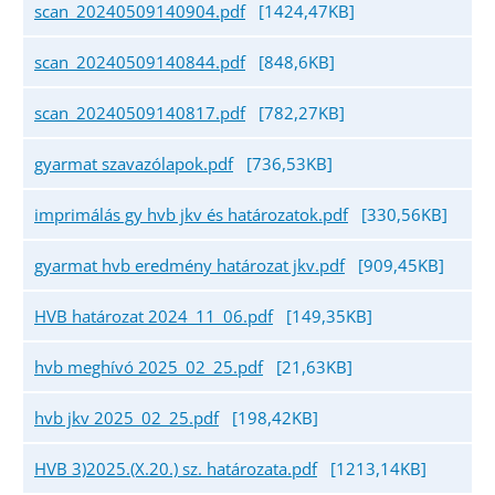
scan_20240509140904.pdf
[1424,47KB]
scan_20240509140844.pdf
[848,6KB]
scan_20240509140817.pdf
[782,27KB]
gyarmat szavazólapok.pdf
[736,53KB]
imprimálás gy hvb jkv és határozatok.pdf
[330,56KB]
gyarmat hvb eredmény határozat jkv.pdf
[909,45KB]
HVB határozat 2024_11_06.pdf
[149,35KB]
hvb meghívó 2025_02_25.pdf
[21,63KB]
hvb jkv 2025_02_25.pdf
[198,42KB]
HVB 3)2025.(X.20.) sz. határozata.pdf
[1213,14KB]