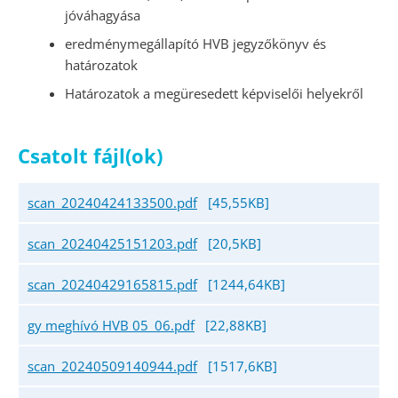
jóváhagyása
eredménymegállapító HVB jegyzőkönyv és
határozatok
Határozatok a megüresedett képviselői helyekről
Csatolt fájl(ok)
scan_20240424133500.pdf
[45,55KB]
scan_20240425151203.pdf
[20,5KB]
scan_20240429165815.pdf
[1244,64KB]
gy meghívó HVB 05_06.pdf
[22,88KB]
scan_20240509140944.pdf
[1517,6KB]