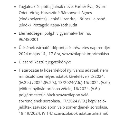
Tagjainak és póttagjainak neve: Farner Éva, Györe
Odett Virág, Harasztiné Bársonyosi Ágnes
(elnökhelyettes), Lenkó Lizandra, Lőrincz Lajosné
(elnök). Póttagok: Kapa-Tóth Judit
Elérhetőségei: polg.hiv.gyarmat@rlan.hu,
96/480001
Ülésének várható időpontja és részletes napirendje:
2024.május 14., 17 óra, szavazólapok imprimálása
Üléséről készült jegyzőkönyv:
Határozatai (a közérdekből nyilvános adatnak nem
minősülő személyes adatok kivételével): 2/2024.
(IV.29.)-/2024.(IV.29.), 13/2024(V.6.)-15/2024. (V.6.)
jelöltek nyilvántartásba vétele, 16/2024. (V.6.)
polgármesterjelöltek szavazólapon való
sorrendjének sorsolása, 17/2024.(V.9.) képviselő-
jelöltek szavazólapon való sorrendjének sorsolása,
18-19/2024. (V.14.) szavazólapok adattartalmának