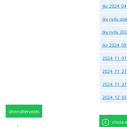
jkv 2024_04
jkv nyilv al
jkv nyilv 20
jkv 2024_09_
2024_11_07_k
2024_11_27 
2024_11_27 
2024_12_05 
útvonaltervezés
vissza a