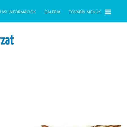
TÁSI INFORMÁCIÓK
GALÉRIA
TOVÁBBI MENÜK
BÜSZKESÉGPONT
zat
1956
PÁLYÁZATAINK
ELÜGY
ÖNKORMÁNYZATI
VÁLASZTÁS 2019