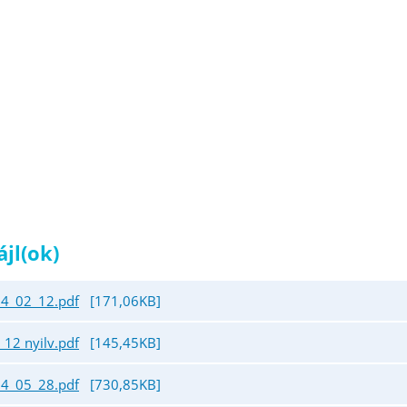
ájl(ok)
24_02_12.pdf
[171,06KB]
12 nyilv.pdf
[145,45KB]
24_05_28.pdf
[730,85KB]