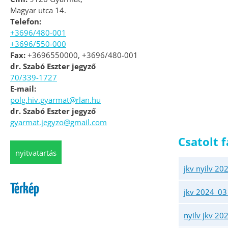
Magyar utca 14.
Telefon:
+3696/480-001
+3696/550-000
Fax:
+3696550000, +3696/480-001
dr. Szabó Eszter jegyző
70/339-1727
E-mail:
polg.hiv.gyarmat@rlan.hu
dr. Szabó Eszter jegyző
gyarmat.jegyzo@gmail.com
Csatolt f
nyitvatartás
jkv nyilv 20
Térkép
jkv 2024_03_
nyilv jkv 20