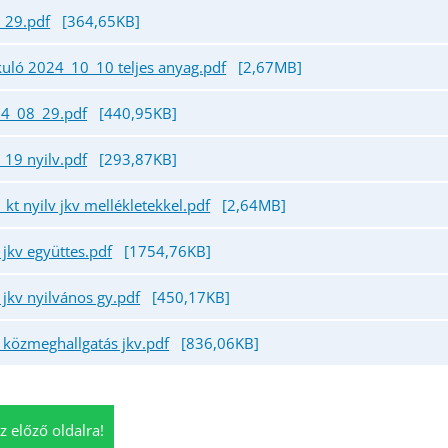
_29.pdf
[364,65KB]
akuló 2024_10_10 teljes anyag.pdf
[2,67MB]
24_08_29.pdf
[440,95KB]
19 nyilv.pdf
[293,87KB]
t nyilv jkv mellékletekkel.pdf
[2,64MB]
jkv együttes.pdf
[1754,76KB]
jkv nyilvános gy.pdf
[450,17KB]
közmeghallgatás jkv.pdf
[836,06KB]
z előző oldalra!