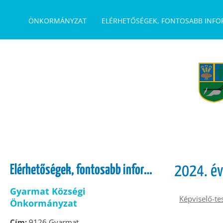
UGRÁS A TARTALOMHOZ
ÖNKORMÁNYZAT
ELÉRHETŐSÉGEK, FONTOSABB INF
Elérhetőségek, fontosabb információk
2024. év
Gyarmat Községi
Képviselő-te
Önkormányzat
Cím:
9126 Gyarmat,