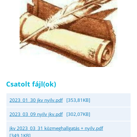
Csatolt fájl(ok)
2023_01_30 jkv nyilv.pdf
[353,81KB]
2023_03_09 nyilv jkv.pdf
[302,07KB]
jkv 2023_03_31 közmeghallgatás + nyilv.pdf
[349,1KB]