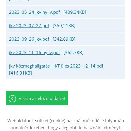
2023_05_24 jkv nyilv.pdf
[409,34KB]
jkv 2023_07_27.pdf
[350,21KB]
2023_09_26 jkv.pdf
[342,89KB]
jkv 2023_11_16 nyilv.pdf
[362,7KB]
jkv közmeghallgatás + KT ülés 2023_12_14.pdf
[416,31KB]
vissza az előző oldalra!
Weboldalunk sütiket (cookie) használ működése folyamán
annak érdekében, hogy a legjobb felhasználói élményt
Oldal információk
Adatkezelési tájékoztató