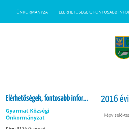
UGRÁS A TARTALOMHOZ
ÖNKORMÁNYZAT
ELÉRHETŐSÉGEK, FONTOSABB INF
Elérhetőségek, fontosabb információk
2016 évi
Gyarmat Községi
Képviselő-te
Önkormányzat
Cím:
9126 Gyarmat,