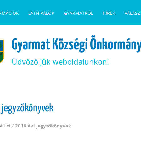
ORMÁCIÓK
LÁTNIVALÓK
GYARMATRÓL
HÍREK
VÁLASZ
Gyarmat Községi Önkormány
Üdvözöljük weboldalunkon!
 jegyzőkönyvek
stület
/
2016 évi jegyzőkönyvek