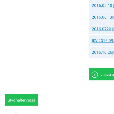
2016.05.18 
2016.06.13J
2016.0720 J
JKV 2016.09
2016.10.26J
vissza a
útvonaltervezés