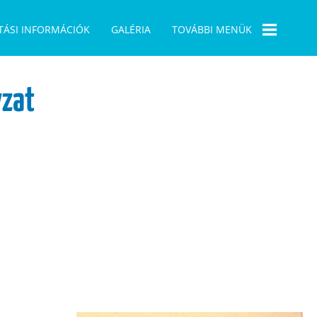
TÁSI INFORMÁCIÓK
GALÉRIA
TOVÁBBI MENÜK
BÜSZKESÉGPONT
zat
1956
PÁLYÁZATAINK
ELÜGY
ÖNKORMÁNYZATI
VÁLASZTÁS 2019