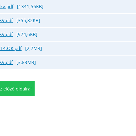
jkv.pdf
[1341,56KB]
KV.pdf
[355,82KB]
KV.pdf
[974,6KB]
.14.OK.pdf
[2,7MB]
KV.pdf
[3,83MB]
z előző oldalra!