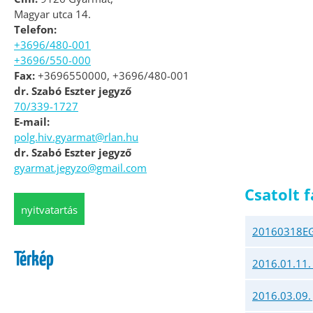
Magyar utca 14.
Telefon:
+3696/480-001
+3696/550-000
Fax:
+3696550000, +3696/480-001
dr. Szabó Eszter jegyző
70/339-1727
E-mail:
polg.hiv.gyarmat@rlan.hu
dr. Szabó Eszter jegyző
gyarmat.jegyzo@gmail.com
Csatolt f
nyitvatartás
20160318EG
Térkép
2016.01.11.
2016.03.09. 