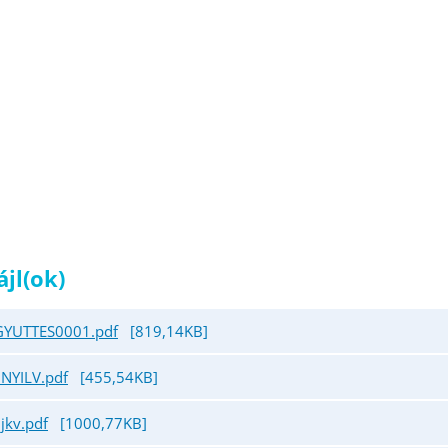
ájl(ok)
YUTTES0001.pdf
[819,14KB]
 NYILV.pdf
[455,54KB]
jkv.pdf
[1000,77KB]