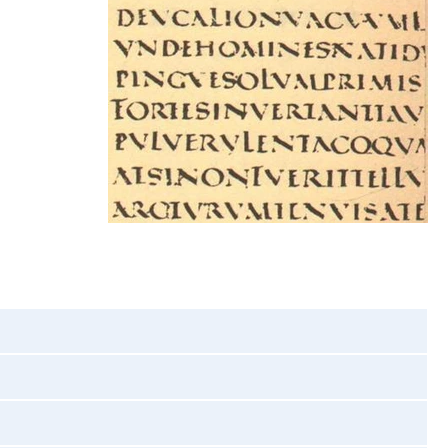
NYILVÁNTARTÁSOK
KÉPVISELŐ-TESTÜLET
TELEPÜLÉS ARCULATI
KÉZIKÖNYV
LETÖLTÉSEK
KÖZÖS HIVATAL
RENDELETEK