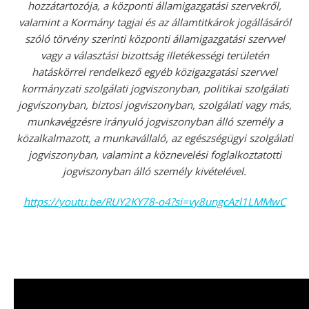
hozzátartozója, a központi államigazgatási szervekről,
valamint a Kormány tagjai és az államtitkárok jogállásáról
szóló törvény szerinti központi államigazgatási szervvel
vagy a választási bizottság illetékességi területén
hatáskörrel rendelkező egyéb közigazgatási szervvel
kormányzati szolgálati jogviszonyban, politikai szolgálati
jogviszonyban, biztosi jogviszonyban, szolgálati vagy más,
munkavégzésre irányuló jogviszonyban álló személy a
közalkalmazott, a munkavállaló, az egészségügyi szolgálati
jogviszonyban, valamint a köznevelési foglalkoztatotti
jogviszonyban álló személy kivételével.
https://youtu.be/RUY2KY78-o4?si=vy8ungcAzl1LMMwC