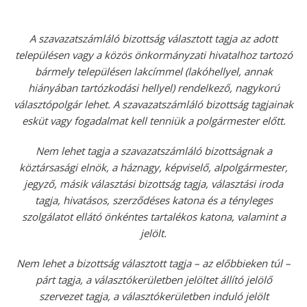
A szavazatszámláló bizottság választott tagja az adott
településen vagy a közös önkormányzati hivatalhoz tartozó
bármely településen lakcímmel (lakóhellyel, annak
hiányában tartózkodási hellyel) rendelkező, nagykorú
választópolgár lehet. A szavazatszámláló bizottság tagjainak
esküt vagy fogadalmat kell tenniük a polgármester előtt.
Nem lehet tagja a szavazatszámláló bizottságnak a
köztársasági elnök, a háznagy, képviselő, alpolgármester,
jegyző, másik választási bizottság tagja, választási iroda
tagja, hivatásos, szerződéses katona és a tényleges
szolgálatot ellátó önkéntes tartalékos katona, valamint a
jelölt.
Nem lehet a bizottság választott tagja – az előbbieken túl –
párt tagja, a választókerületben jelöltet állító jelölő
szervezet tagja, a választókerületben induló jelölt