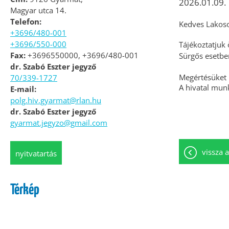
2026.01.09.
Magyar utca 14.
Telefon:
Kedves Lakos
+3696/480-001
+3696/550-000
Tájékoztatjuk 
Fax:
+3696550000, +3696/480-001
Sürgős esetbe
dr. Szabó Eszter jegyző
Megértésüket
70/339-1727
A hivatal munk
E-mail:
polg.hiv.gyarmat@rlan.hu
dr. Szabó Eszter jegyző
gyarmat.jegyzo@gmail.com
vissza a
nyitvatartás
Térkép