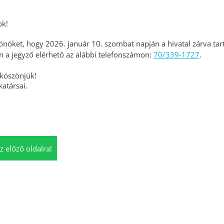
ok!
önöket, hogy 2026. január 10. szombat napján a hivatal zárva tar
n a jegyző elérhető az alábbi telefonszámon:
70/339-1727
.
 köszönjük!
atársai.
z előző oldalra!