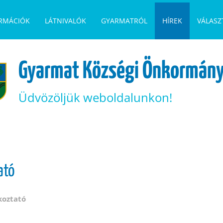
ORMÁCIÓK
LÁTNIVALÓK
GYARMATRÓL
HÍREK
VÁLASZ
Gyarmat Községi Önkormány
Üdvözöljük weboldalunkon!
ató
koztató