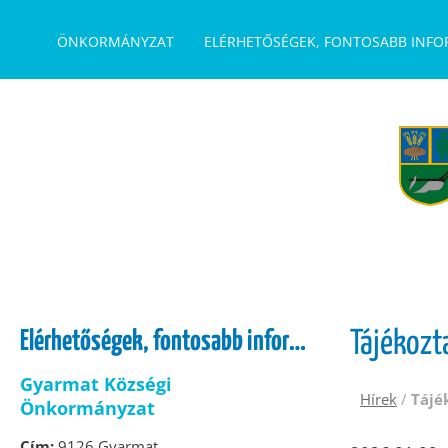
UGRÁS A TARTALOMHOZ
ÖNKORMÁNYZAT
ELÉRHETŐSÉGEK, FONTOSABB INF
Elérhetőségek, fontosabb információk
Tájékozt
Gyarmat Községi
Hírek
/
Tájé
Önkormányzat
Cím:
9126 Gyarmat,