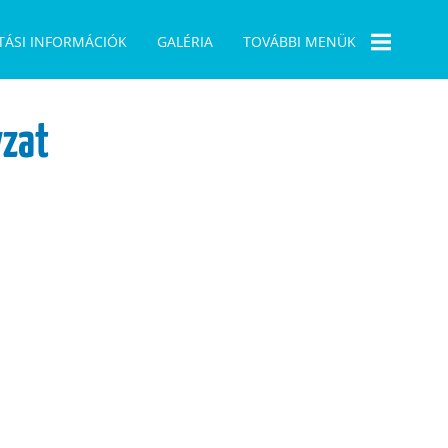
TÁSI INFORMÁCIÓK
GALÉRIA
TOVÁBBI MENÜK
BÜSZKESÉGPONT
zat
1956
PÁLYÁZATAINK
ELÜGY
ÖNKORMÁNYZATI
VÁLASZTÁS 2019