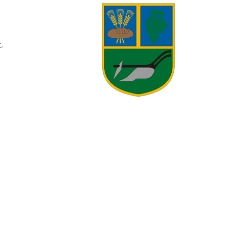
NYILVÁNTARTÁSOK
t.
KÉPVISELŐ-TESTÜLET
TELEPÜLÉS ARCULATI
KÉZIKÖNYV
LETÖLTÉSEK
KÖZÖS HIVATAL
RENDELETEK