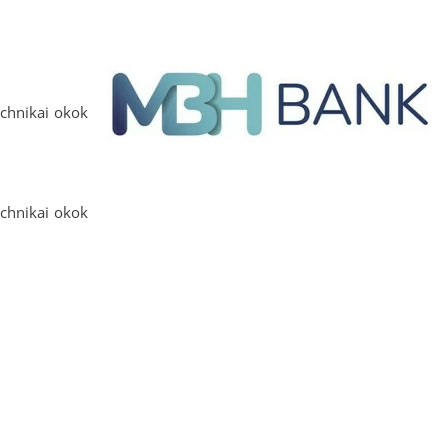
NYILVÁNTARTÁSOK
KÉPVISELŐ-TESTÜLET
chnikai okok
TELEPÜLÉS ARCULATI
KÉZIKÖNYV
echnikai okok
LETÖLTÉSEK
KÖZÖS HIVATAL
RENDELETEK