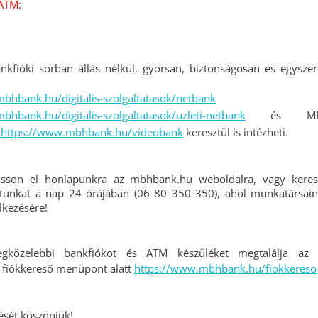
ATM:
nkfióki sorban állás nélkül, gyorsan, biztonságosan és egysz
bhbank.hu/digitalis-szolgaltatasok/netbank
bhbank.hu/digitalis-szolgaltatasok/uzleti-netbank
és MB
:
https://www.mbhbank.hu/videobank
keresztül is intézheti.
gasson el honlapunkra az mbhbank.hu weboldalra, vagy keres
atunkat a nap 24 órájában (06 80 350 350), ahol munkatársain
lkezésére!
gközelebbi bankfiókot és ATM készüléket megtalálja az
 fiókkereső menüpont alatt
https://www.mbhbank.hu/fiokkereso
ését köszönjük!