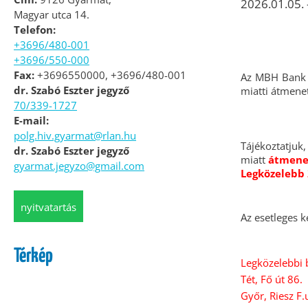
2026.01.05. 
Magyar utca 14.
Telefon:
+3696/480-001
+3696/550-000
Fax:
+3696550000, +3696/480-001
Az MBH Bank G
dr. Szabó Eszter jegyző
miatti átmenet
70/339-1727
E-mail:
polg.hiv.gyarmat@rlan.hu
Tájékoztatjuk
dr. Szabó Eszter jegyző
miatt
átmenet
gyarmat.jegyzo@gmail.com
Legközelebb 2
nyitvatartás
Az esetleges k
Térkép
Legközelebbi 
Tét, Fő út 86.
Győr, Riesz F.