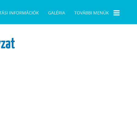
TÁSI INFORMÁCIÓK
GALÉRIA
TOVÁBBI MENÜK
BÜSZKESÉGPONT
zat
1956
PÁLYÁZATAINK
ELÜGY
ÖNKORMÁNYZATI
VÁLASZTÁS 2019