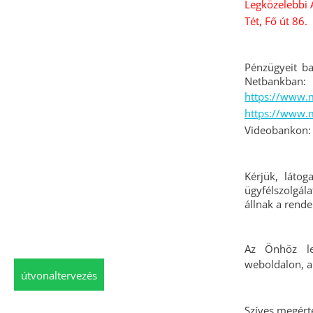
Legközelebbi 
Tét, Fő út 86.
Pénzügyeit ba
Netbankban:
https://www.m
https://www.m
Videobankon
Kérjük, láto
ügyfélszolgál
állnak a rende
Az Önhöz le
weboldalon, a
útvonaltervezés
Szíves megért