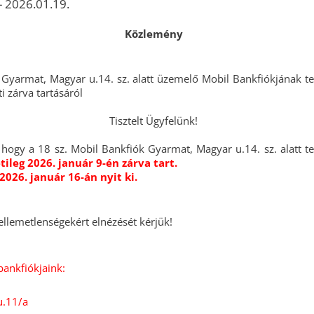
- 2026.01.19.
Közlemény
yarmat, Magyar u.14. sz. alatt üzemelő Mobil Bankfiókjának te
i zárva tartásáról
Tisztelt Ügyfelünk!
, hogy a 18 sz. Mobil Bankfiók Gyarmat, Magyar u.14. sz. alatt t
ileg 2026. január 9-én zárva tart.
026. január 16-án nyit ki.
ellemetlenségekért elnézését kérjük!
bankfiókjaink:
u.11/a