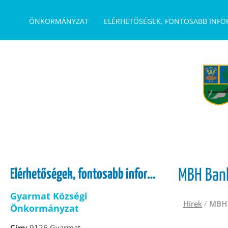
UGRÁS A TARTALOMHOZ
ÖNKORMÁNYZAT
ELÉRHETŐSÉGEK, FONTOSABB INF
Elérhetőségek, fontosabb információk
MBH Ban
Gyarmat Községi
Hírek
/
MBH 
Önkormányzat
Cím:
9126 Gyarmat,