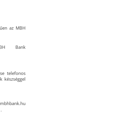
TELEPÜLÉSRENDEZÉSI
TERV
erűen az MBH
H Bank
se telefonos
k készséggel
 mbhbank.hu
.