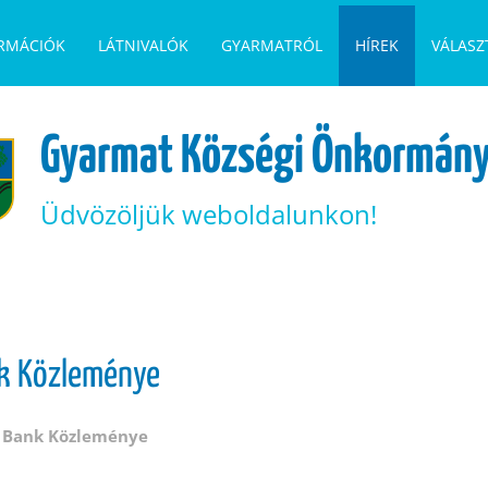
ORMÁCIÓK
LÁTNIVALÓK
GYARMATRÓL
HÍREK
VÁLASZ
Gyarmat Községi Önkormány
Üdvözöljük weboldalunkon!
k Közleménye
Bank Közleménye