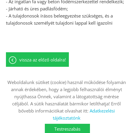
- Az ingatlan fa vagy beton födémszerkezettel rendelkezik;
- Járható és üres padlásfödém;
- A tulajdonosok írásos beleegyezése szükséges, és a
tulajdonosok személyét tulajdoni lappal kell igazolni
vissza az előző oldalra!
Weboldalunk sütiket (cookie) használ működése folyamán
annak érdekében, hogy a legjobb felhasználói élményt
Oldal információk
Adatkezelési tájékoztató
nyújthassa Önnek, valamint a látogatottság mérése
Impresszum
Sütik kezelése
céljából. A sütik használatát bármikor letilthatja! Erről
bővebb információkat olvashat itt:
Adatkezelési
Akadálymentesítési nyilatkozat
tájékoztatónk
© 2026 - Minden jog fenntartva
Testreszabás