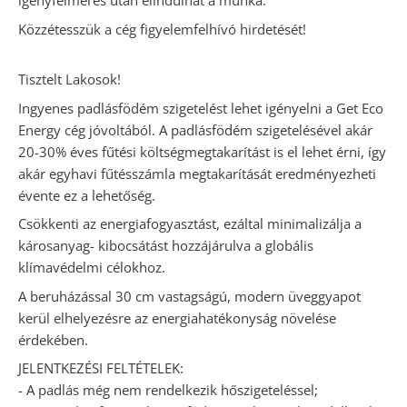
igényfelmérés után elindulhat a munka.
Közzétesszük a cég figyelemfelhívó hirdetését!
Tisztelt Lakosok!
Ingyenes padlásfödém szigetelést lehet igényelni a Get Eco
Energy cég jóvoltából. A padlásfödém szigetelésével akár
20-30% éves fűtési költségmegtakarítást is el lehet érni, így
akár egyhavi fűtésszámla megtakarítását eredményezheti
évente ez a lehetőség.
Csökkenti az energiafogyasztást, ezáltal minimalizálja a
károsanyag- kibocsátást hozzájárulva a globális
klímavédelmi célokhoz.
A beruházással 30 cm vastagságú, modern üveggyapot
kerül elhelyezésre az energiahatékonyság növelése
érdekében.
JELENTKEZÉSI FELTÉTELEK:
- A padlás még nem rendelkezik hőszigeteléssel;