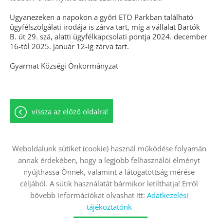
Ugyanezeken a napokon a győri ETO Parkban található
ügyfélszolgálati irodája is zárva tart, míg a vállalat Bartók
B. út 29. szá, alatti ügyfélkapcsolati pontja 2024. december
16-tól 2025. január 12-ig zárva tart.
Gyarmat Községi Önkormányzat
vissza az előző oldalra!
Weboldalunk sütiket (cookie) használ működése folyamán
annak érdekében, hogy a legjobb felhasználói élményt
Oldal információk
Adatkezelési tájékoztató
nyújthassa Önnek, valamint a látogatottság mérése
Impresszum
Sütik kezelése
céljából. A sütik használatát bármikor letilthatja! Erről
bővebb információkat olvashat itt:
Adatkezelési
Akadálymentesítési nyilatkozat
tájékoztatónk