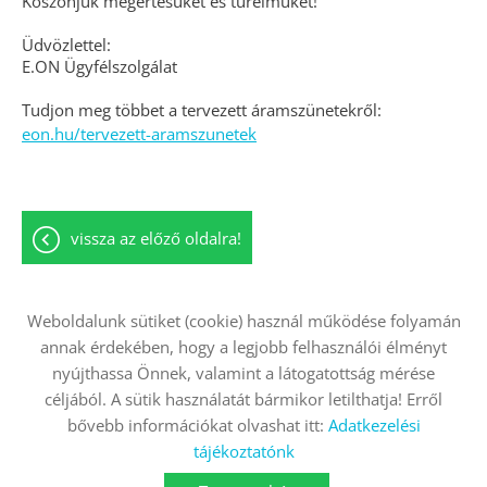
Köszönjük megértésüket és türelmüket!
Üdvözlettel:
E.ON Ügyfélszolgálat
Tudjon meg többet a tervezett áramszünetekről:
eon.hu/tervezett-aramszunetek
vissza az előző oldalra!
Weboldalunk sütiket (cookie) használ működése folyamán
annak érdekében, hogy a legjobb felhasználói élményt
Oldal információk
Adatkezelési tájékoztató
nyújthassa Önnek, valamint a látogatottság mérése
Impresszum
Sütik kezelése
céljából. A sütik használatát bármikor letilthatja! Erről
bővebb információkat olvashat itt:
Adatkezelési
Akadálymentesítési nyilatkozat
tájékoztatónk
© 2026 - Minden jog fenntartva